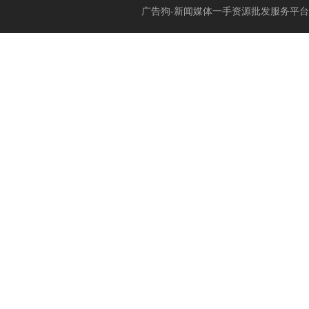
广告狗-新闻媒体一手资源批发服务平台 (www.add