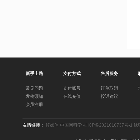
新手上路
支付方式
售后服务
常见问题
支付账号
订单取消
发稿须知
在线充值
投诉建议
会员注册
友情链接：
锌媒体
中国网科学
桂ICP备2021010737号-1
钛