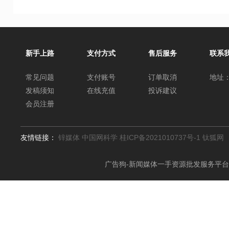
新手上路
支付方式
售后服务
联系
常见问题
支付账号
订单取消
地址：
发稿须知
在线充值
投诉建议
会员注册
友情链接：
锌媒体
中国网科学
桂ICP备2021010737号-1
钛狐网
广告狗-新闻媒体一手资源批发服务平台 (www.add